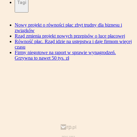
Tagi
Nowy projekt o równości płac zbyt trudny dla biznesu i
związków
Rząd zmienia projekt nowych przepisów o luce płacowej
Równość płac. Rząd idzie na ustępstwa i daje firmom więcej
czasu
Firmy niegotowe na raport w sprawie wynagrodzeń.
Grzywna to nawet 50 tys. zł