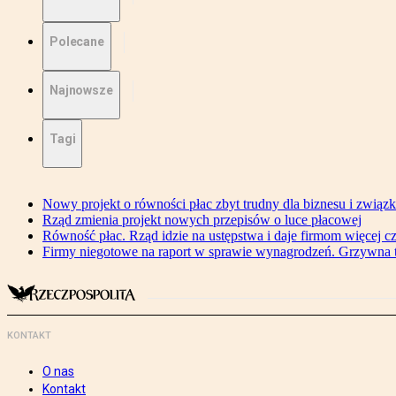
Polecane
Najnowsze
Tagi
Nowy projekt o równości płac zbyt trudny dla biznesu i związ
Rząd zmienia projekt nowych przepisów o luce płacowej
Równość płac. Rząd idzie na ustępstwa i daje firmom więcej c
Firmy niegotowe na raport w sprawie wynagrodzeń. Grzywna to
KONTAKT
O nas
Kontakt