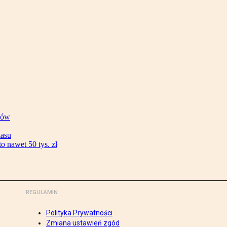
ków
zasu
 nawet 50 tys. zł
REGULAMIN
Polityka Prywatności
Zmiana ustawień zgód