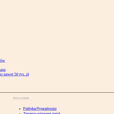
ków
zasu
 nawet 50 tys. zł
REGULAMIN
Polityka Prywatności
Zmiana ustawień zgód