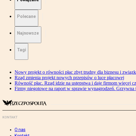
Polecane
Najnowsze
Tagi
Nowy projekt o równości płac zbyt trudny dla biznesu i związ
Rząd zmienia projekt nowych przepisów o luce płacowej
Równość płac. Rząd idzie na ustępstwa i daje firmom więcej c
Firmy niegotowe na raport w sprawie wynagrodzeń. Grzywna to
KONTAKT
O nas
Kontakt