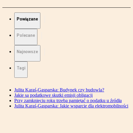
Powiązane
Polecane
Najnowsze
Tagi
Julita Karaś-Gasparska: Budynek czy budowla?
Jakie są podatkowe skutki emisji obligacji
Przy zamknięciu roku trzeba pamiętać o podatku u źródła
Julita Karaś-Gasparska: Jakie wsparcie dla elektromobilności