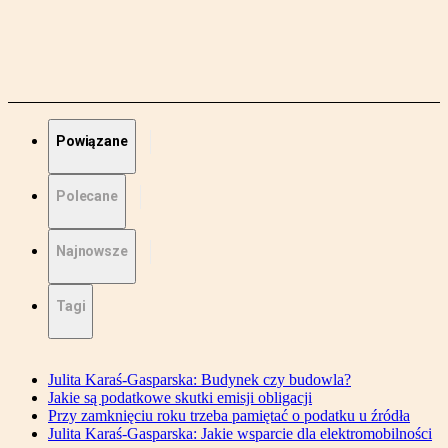
Powiązane
Polecane
Najnowsze
Tagi
Julita Karaś-Gasparska: Budynek czy budowla?
Jakie są podatkowe skutki emisji obligacji
Przy zamknięciu roku trzeba pamiętać o podatku u źródła
Julita Karaś-Gasparska: Jakie wsparcie dla elektromobilności