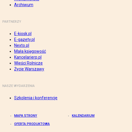
Archiwum
PARTNERZY
E-kiosk.pl
E-gazety.pl
Nexto.pl
Mała księgowość
Kancelarierp.pl
Wieści Rolnicze
Życie Warszawy
NASZE WYDARZENIA
Szkolenia i konferencje
MAPA STRONY
KALENDARIUM
OFERTA PRODUKTOWA