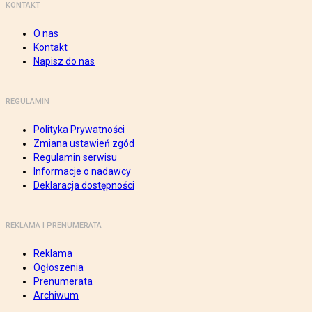
KONTAKT
O nas
Kontakt
Napisz do nas
REGULAMIN
Polityka Prywatności
Zmiana ustawień zgód
Regulamin serwisu
Informacje o nadawcy
Deklaracja dostępności
REKLAMA I PRENUMERATA
Reklama
Ogłoszenia
Prenumerata
Archiwum