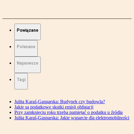
Powiązane
Polecane
Najnowsze
Tagi
Julita Karaś-Gasparska: Budynek czy budowla?
Jakie są podatkowe skutki emisji obligacji
Przy zamknięciu roku trzeba pamiętać o podatku u źródła
Julita Karaś-Gasparska: Jakie wsparcie dla elektromobilności