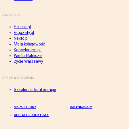
PARTNERZY
E-kiosk.pl
E-gazety.pl
Nexto.pl
Mała księgowość
Kancelarierp.pl
Wieści Rolnicze
Życie Warszawy
NASZE WYDARZENIA
Szkolenia i konferencje
MAPA STRONY
KALENDARIUM
OFERTA PRODUKTOWA