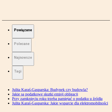
Powiązane
Polecane
Najnowsze
Tagi
Julita Karaś-Gasparska: Budynek czy budowla?
Jakie są podatkowe skutki emisji obligacji
Przy zamknięciu roku trzeba pamiętać o podatku u źródła
Julita Karaś-Gasparska: Jakie wsparcie dla elektromobilności