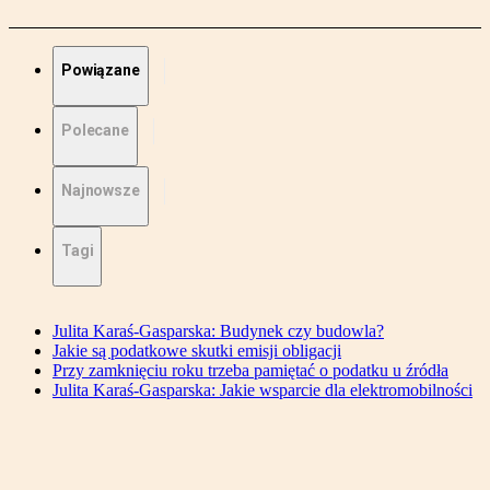
Powiązane
Polecane
Najnowsze
Tagi
Julita Karaś-Gasparska: Budynek czy budowla?
Jakie są podatkowe skutki emisji obligacji
Przy zamknięciu roku trzeba pamiętać o podatku u źródła
Julita Karaś-Gasparska: Jakie wsparcie dla elektromobilności