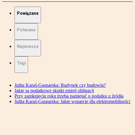
Powiązane
Polecane
Najnowsze
Tagi
Julita Karaś-Gasparska: Budynek czy budowla?
Jakie są podatkowe skutki emisji obligacji
Przy zamknięciu roku trzeba pamiętać o podatku u źródła
Julita Karaś-Gasparska: Jakie wsparcie dla elektromobilności