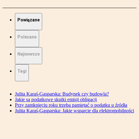
Powiązane
Polecane
Najnowsze
Tagi
Julita Karaś-Gasparska: Budynek czy budowla?
Jakie są podatkowe skutki emisji obligacji
Przy zamknięciu roku trzeba pamiętać o podatku u źródła
Julita Karaś-Gasparska: Jakie wsparcie dla elektromobilności