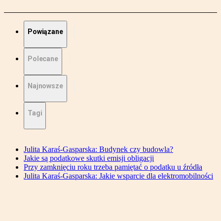
Powiązane
Polecane
Najnowsze
Tagi
Julita Karaś-Gasparska: Budynek czy budowla?
Jakie są podatkowe skutki emisji obligacji
Przy zamknięciu roku trzeba pamiętać o podatku u źródła
Julita Karaś-Gasparska: Jakie wsparcie dla elektromobilności