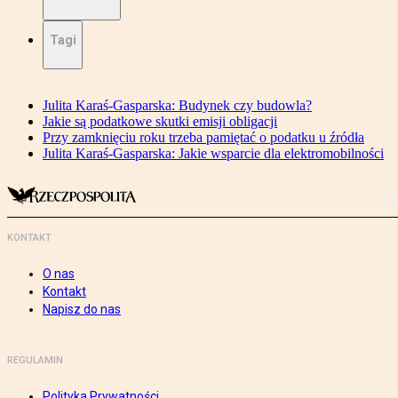
Tagi
Julita Karaś-Gasparska: Budynek czy budowla?
Jakie są podatkowe skutki emisji obligacji
Przy zamknięciu roku trzeba pamiętać o podatku u źródła
Julita Karaś-Gasparska: Jakie wsparcie dla elektromobilności
KONTAKT
O nas
Kontakt
Napisz do nas
REGULAMIN
Polityka Prywatności