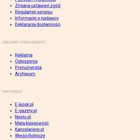
Zmiana ustawień zgód
Regulamin serwisu
Informacje o nadawcy
Deklaracja dostępności
REKLAMA I PRENUMERATA
Reklama
Ogłoszenia
Prenumerata
Archiwum
PARTNERZY
E-kiosk.pl
E-gazety.pl
Nexto.pl
Mała księgowość
Kancelarierp.pl
Wieści Rolnicze