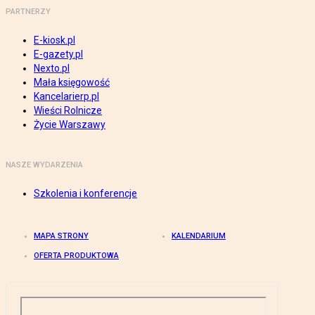
PARTNERZY
E-kiosk.pl
E-gazety.pl
Nexto.pl
Mała księgowość
Kancelarierp.pl
Wieści Rolnicze
Życie Warszawy
NASZE WYDARZENIA
Szkolenia i konferencje
MAPA STRONY
KALENDARIUM
OFERTA PRODUKTOWA