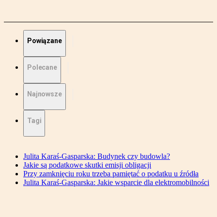
Powiązane
Polecane
Najnowsze
Tagi
Julita Karaś-Gasparska: Budynek czy budowla?
Jakie są podatkowe skutki emisji obligacji
Przy zamknięciu roku trzeba pamiętać o podatku u źródła
Julita Karaś-Gasparska: Jakie wsparcie dla elektromobilności