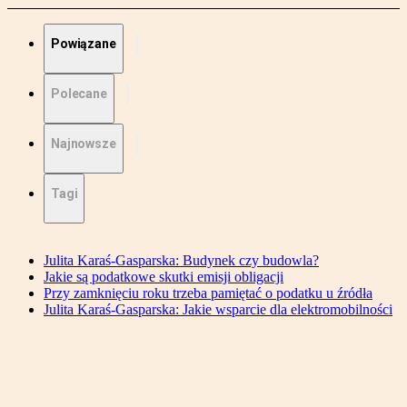
Powiązane
Polecane
Najnowsze
Tagi
Julita Karaś-Gasparska: Budynek czy budowla?
Jakie są podatkowe skutki emisji obligacji
Przy zamknięciu roku trzeba pamiętać o podatku u źródła
Julita Karaś-Gasparska: Jakie wsparcie dla elektromobilności