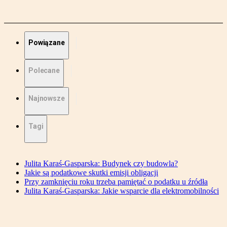
Powiązane
Polecane
Najnowsze
Tagi
Julita Karaś-Gasparska: Budynek czy budowla?
Jakie są podatkowe skutki emisji obligacji
Przy zamknięciu roku trzeba pamiętać o podatku u źródła
Julita Karaś-Gasparska: Jakie wsparcie dla elektromobilności