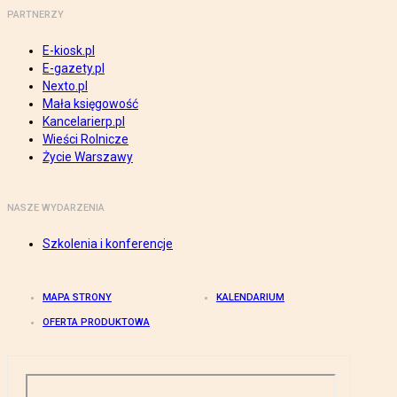
PARTNERZY
E-kiosk.pl
E-gazety.pl
Nexto.pl
Mała księgowość
Kancelarierp.pl
Wieści Rolnicze
Życie Warszawy
NASZE WYDARZENIA
Szkolenia i konferencje
MAPA STRONY
KALENDARIUM
OFERTA PRODUKTOWA