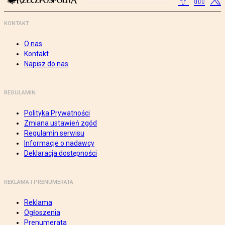
KONTAKT
O nas
Kontakt
Napisz do nas
REGULAMIN
Polityka Prywatności
Zmiana ustawień zgód
Regulamin serwisu
Informacje o nadawcy
Deklaracja dostępności
REKLAMA I PRENUMERATA
Reklama
Ogłoszenia
Prenumerata