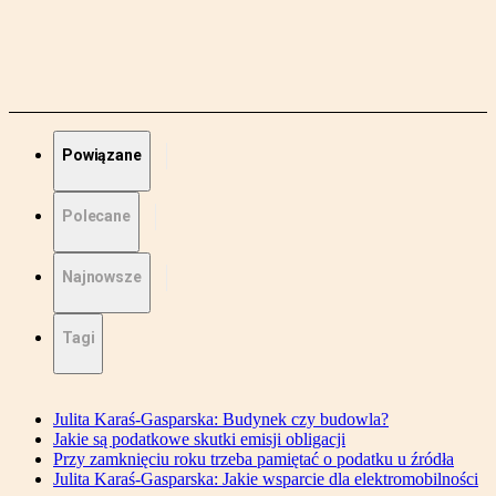
Powiązane
Polecane
Najnowsze
Tagi
Julita Karaś-Gasparska: Budynek czy budowla?
Jakie są podatkowe skutki emisji obligacji
Przy zamknięciu roku trzeba pamiętać o podatku u źródła
Julita Karaś-Gasparska: Jakie wsparcie dla elektromobilności