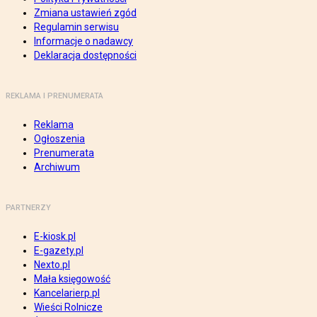
Zmiana ustawień zgód
Regulamin serwisu
Informacje o nadawcy
Deklaracja dostępności
REKLAMA I PRENUMERATA
Reklama
Ogłoszenia
Prenumerata
Archiwum
PARTNERZY
E-kiosk.pl
E-gazety.pl
Nexto.pl
Mała księgowość
Kancelarierp.pl
Wieści Rolnicze