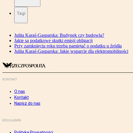
Tagi
Julita Karaś-Gasparska: Budynek czy budowla?
Jakie są podatkowe skutki emisji obligacji
Przy zamknięciu roku trzeba pamiętać o podatku u źródła
Julita Karaś-Gasparska: Jakie wsparcie dla elektromobilności
KONTAKT
O nas
Kontakt
Napisz do nas
REGULAMIN
Polityka Prywatności