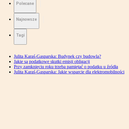
Polecane
Najnowsze
Tagi
Julita Karaś-Gasparska: Budynek czy budowla?
Jakie są podatkowe skutki emisji obligacji
Przy zamknięciu roku trzeba pamiętać o podatku u źródła
Julita Karaś-Gasparska: Jakie wsparcie dla elektromobilności