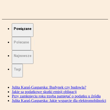
Powiązane
Polecane
Najnowsze
Tagi
Julita Karaś-Gasparska: Budynek czy budowla?
Jakie są podatkowe skutki emisji obligacji
Przy zamknięciu roku trzeba pamiętać o podatku u źródła
Julita Karaś-Gasparska: Jakie wsparcie dla elektromobilności