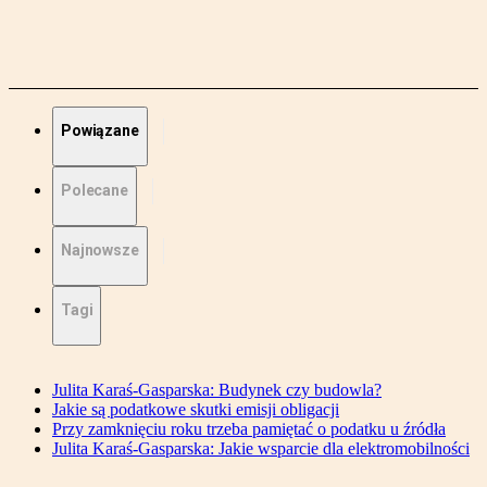
Powiązane
Polecane
Najnowsze
Tagi
Julita Karaś-Gasparska: Budynek czy budowla?
Jakie są podatkowe skutki emisji obligacji
Przy zamknięciu roku trzeba pamiętać o podatku u źródła
Julita Karaś-Gasparska: Jakie wsparcie dla elektromobilności