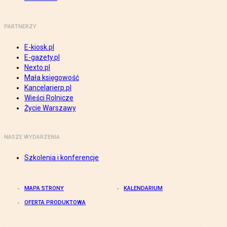
PARTNERZY
E-kiosk.pl
E-gazety.pl
Nexto.pl
Mała księgowość
Kancelarierp.pl
Wieści Rolnicze
Życie Warszawy
NASZE WYDARZENIA
Szkolenia i konferencje
MAPA STRONY
KALENDARIUM
OFERTA PRODUKTOWA