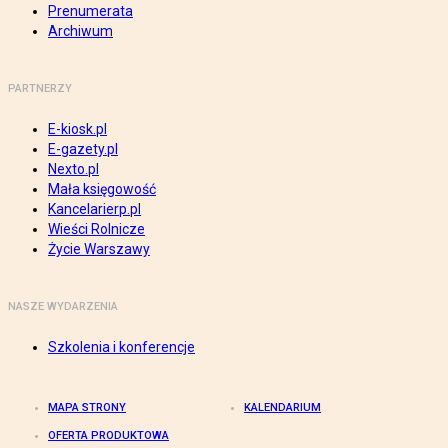
Prenumerata
Archiwum
PARTNERZY
E-kiosk.pl
E-gazety.pl
Nexto.pl
Mała księgowość
Kancelarierp.pl
Wieści Rolnicze
Życie Warszawy
NASZE WYDARZENIA
Szkolenia i konferencje
MAPA STRONY
KALENDARIUM
OFERTA PRODUKTOWA