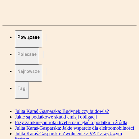
Powiązane
Polecane
Najnowsze
Tagi
Julita Karaś-Gasparska: Budynek czy budowla?
Jakie są podatkowe skutki emisji obligacji
Przy zamknięciu roku trzeba pamiętać o podatku u źródła
Julita Karaś-Gasparska: Jakie wsparcie dla elektromobilności
Julita Karaś-Gasparska: Zwolnienie z VAT z wyższym