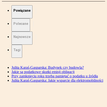
Powiązane
Polecane
Najnowsze
Tagi
Julita Karaś-Gasparska: Budynek czy budowla?
Jakie są podatkowe skutki emisji obligacji
Przy zamknięciu roku trzeba pamiętać o podatku u źródła
Julita Karaś-Gasparska: Jakie wsparcie dla elektromobilności