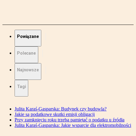
Powiązane
Polecane
Najnowsze
Tagi
Julita Karaś-Gasparska: Budynek czy budowla?
Jakie są podatkowe skutki emisji obligacji
Przy zamknięciu roku trzeba pamiętać o podatku u źródła
Julita Karaś-Gasparska: Jakie wsparcie dla elektromobilności