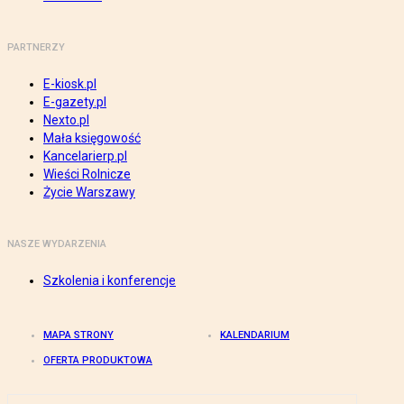
PARTNERZY
E-kiosk.pl
E-gazety.pl
Nexto.pl
Mała księgowość
Kancelarierp.pl
Wieści Rolnicze
Życie Warszawy
NASZE WYDARZENIA
Szkolenia i konferencje
MAPA STRONY
KALENDARIUM
OFERTA PRODUKTOWA