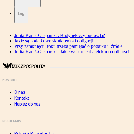
Tagi
Julita Karaś-Gasparska: Budynek czy budowla?
Jakie są podatkowe skutki emisji obligacji
Przy zamknięciu roku trzeba pamiętać o podatku u źródła
Julita Karaś-Gasparska: Jakie wsparcie dla elektromobilności
KONTAKT
O nas
Kontakt
Napisz do nas
REGULAMIN
Polityka Prywatności