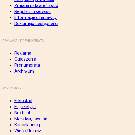
Zmiana ustawień zgód
Regulamin serwisu
Informacje o nadawcy
Deklaracja dostępności
REKLAMA I PRENUMERATA
Reklama
Ogłoszenia
Prenumerata
Archiwum
PARTNERZY
E-kiosk.pl
E-gazety.pl
Nexto.pl
Mała księgowość
Kancelarierp.pl
Wieści Rolnicze