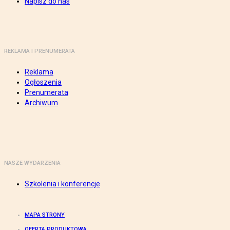
Napisz do nas
REKLAMA I PRENUMERATA
Reklama
Ogłoszenia
Prenumerata
Archiwum
NASZE WYDARZENIA
Szkolenia i konferencje
MAPA STRONY
OFERTA PRODUKTOWA