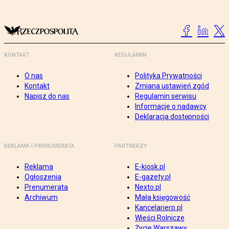
KONTAKT
REGULAMIN
O nas
Polityka Prywatności
Kontakt
Zmiana ustawień zgód
Napisz do nas
Regulamin serwisu
Informacje o nadawcy
Deklaracja dostępności
REKLAMA I PRENUMERATA
PARTNERZY
Reklama
E-kiosk.pl
Ogłoszenia
E-gazety.pl
Prenumerata
Nexto.pl
Archiwum
Mała księgowość
Kancelarierp.pl
Wieści Rolnicze
Życie Warszawy