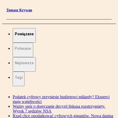
Tomasz Krywan
Powiązane
Polecane
Najnowsze
Tagi
Podatek cyfrowy przyniesie budżetowi miliardy? Eksperci
mają wątpliwości
Ważny spór o doręczanie decyzji fiskusa rozstrzygnięty.
Wyrok 7 sędziów NSA
Rząd chce opodatkować cyfrowych gigantów. Nowa danina