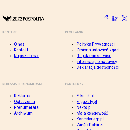
KONTAKT
REGULAMIN
O nas
Polityka Prywatności
Kontakt
Zmiana ustawień zgód
Napisz do nas
Regulamin serwisu
Informacje o nadawcy
Deklaracja dostępności
REKLAMA I PRENUMERATA
PARTNERZY
Reklama
E-kiosk.pl
Ogłoszenia
E-gazety.pl
Prenumerata
Nexto.pl
Archiwum
Mała księgowość
Kancelarierp.pl
Wieści Rolnicze