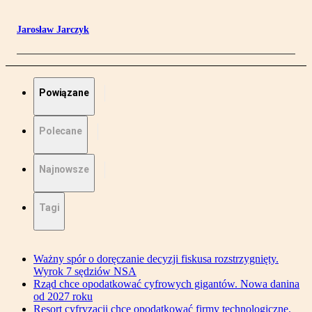
Jarosław Jarczyk
Powiązane
Polecane
Najnowsze
Tagi
Ważny spór o doręczanie decyzji fiskusa rozstrzygnięty.
Wyrok 7 sędziów NSA
Rząd chce opodatkować cyfrowych gigantów. Nowa danina
od 2027 roku
Resort cyfryzacji chce opodatkować firmy technologiczne.