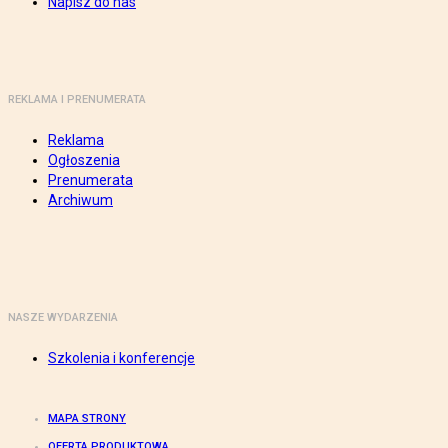
Napisz do nas
REKLAMA I PRENUMERATA
Reklama
Ogłoszenia
Prenumerata
Archiwum
NASZE WYDARZENIA
Szkolenia i konferencje
MAPA STRONY
OFERTA PRODUKTOWA