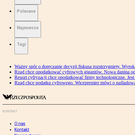
Polecane
Najnowsze
Tagi
Ważny spór o doręczanie decyzji fiskusa rozstrzygnięty. Wyr
Rząd chce opodatkować cyfrowych gigantów. Nowa danina od
Resort cyfryzacji chce opodatkować firmy technologiczne. Jest
Rząd chce podatku cyfrowego. Wicepremier mówi o naśladow
KONTAKT
O nas
Kontakt