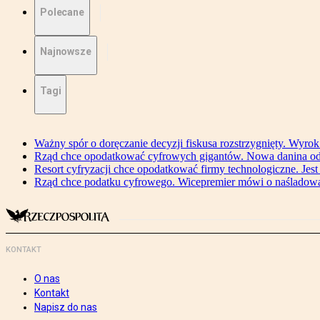
Polecane
Najnowsze
Tagi
Ważny spór o doręczanie decyzji fiskusa rozstrzygnięty. Wyr
Rząd chce opodatkować cyfrowych gigantów. Nowa danina od
Resort cyfryzacji chce opodatkować firmy technologiczne. Jest
Rząd chce podatku cyfrowego. Wicepremier mówi o naśladow
KONTAKT
O nas
Kontakt
Napisz do nas