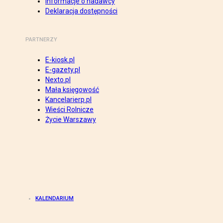
Informacje o nadawcy
Deklaracja dostępności
PARTNERZY
E-kiosk.pl
E-gazety.pl
Nexto.pl
Mała księgowość
Kancelarierp.pl
Wieści Rolnicze
Życie Warszawy
KALENDARIUM