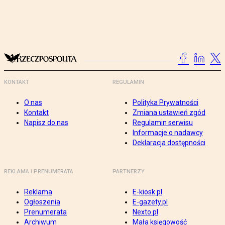
KONTAKT
REGULAMIN
O nas
Polityka Prywatności
Kontakt
Zmiana ustawień zgód
Napisz do nas
Regulamin serwisu
Informacje o nadawcy
Deklaracja dostępności
REKLAMA I PRENUMERATA
PARTNERZY
Reklama
E-kiosk.pl
Ogłoszenia
E-gazety.pl
Prenumerata
Nexto.pl
Archiwum
Mała księgowość