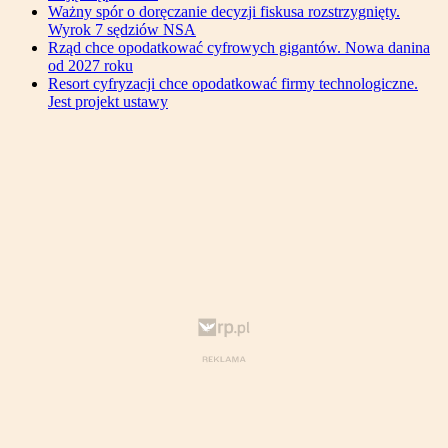
Ważny spór o doręczanie decyzji fiskusa rozstrzygnięty.
Wyrok 7 sędziów NSA
Rząd chce opodatkować cyfrowych gigantów. Nowa danina
od 2027 roku
Resort cyfryzacji chce opodatkować firmy technologiczne.
Jest projekt ustawy