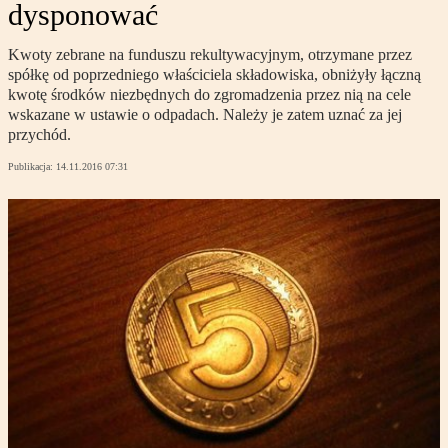
dysponować
Kwoty zebrane na funduszu rekultywacyjnym, otrzymane przez
spółkę od poprzedniego właściciela składowiska, obniżyły łączną
kwotę środków niezbędnych do zgromadzenia przez nią na cele
wskazane w ustawie o odpadach. Należy je zatem uznać za jej
przychód.
Publikacja:
14.11.2016 07:31