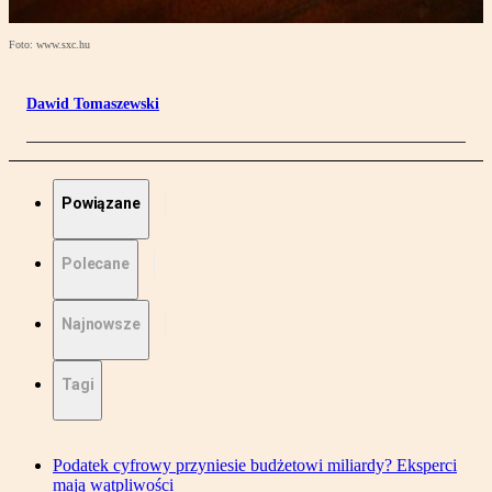
Foto: www.sxc.hu
Dawid Tomaszewski
Powiązane
Polecane
Najnowsze
Tagi
Podatek cyfrowy przyniesie budżetowi miliardy? Eksperci
mają wątpliwości