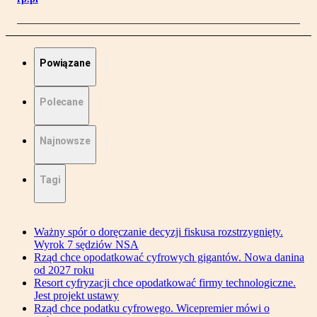
Powiązane
Polecane
Najnowsze
Tagi
Ważny spór o doręczanie decyzji fiskusa rozstrzygnięty.
Wyrok 7 sędziów NSA
Rząd chce opodatkować cyfrowych gigantów. Nowa danina
od 2027 roku
Resort cyfryzacji chce opodatkować firmy technologiczne.
Jest projekt ustawy
Rząd chce podatku cyfrowego. Wicepremier mówi o