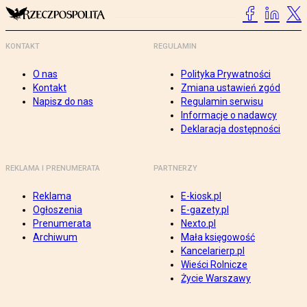
KONTAKT
REGULAMIN
O nas
Polityka Prywatności
Kontakt
Zmiana ustawień zgód
Napisz do nas
Regulamin serwisu
Informacje o nadawcy
Deklaracja dostępności
REKLAMA I PRENUMERATA
PARTNERZY
Reklama
E-kiosk.pl
Ogłoszenia
E-gazety.pl
Prenumerata
Nexto.pl
Archiwum
Mała księgowość
Kancelarierp.pl
Wieści Rolnicze
Życie Warszawy