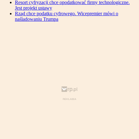
Resort cyfryzacji chce opodatkować firmy technologiczne.
Jest projekt ustawy
Rząd chce podatku cyfrowego. Wicepremier mówi o
naśladowaniu Trumpa