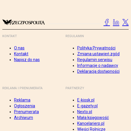
KONTAKT
REGULAMIN
O nas
Polityka Prywatności
Kontakt
Zmiana ustawień zgód
Napisz do nas
Regulamin serwisu
Informacje o nadawcy
Deklaracja dostępności
REKLAMA I PRENUMERATA
PARTNERZY
Reklama
E-kiosk.pl
Ogłoszenia
E-gazety.pl
Prenumerata
Nexto.pl
Archiwum
Mała księgowość
Kancelarierp.pl
Wieści Rolnicze