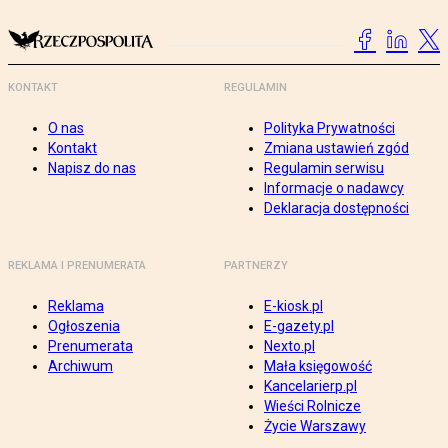
KONTAKT
REGULAMIN
O nas
Polityka Prywatności
Kontakt
Zmiana ustawień zgód
Napisz do nas
Regulamin serwisu
Informacje o nadawcy
Deklaracja dostępności
REKLAMA I PRENUMERATA
PARTNERZY
Reklama
E-kiosk.pl
Ogłoszenia
E-gazety.pl
Prenumerata
Nexto.pl
Archiwum
Mała księgowość
Kancelarierp.pl
Wieści Rolnicze
Życie Warszawy