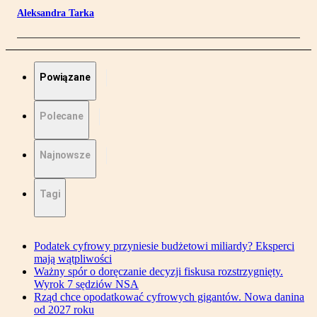
Aleksandra Tarka
Powiązane
Polecane
Najnowsze
Tagi
Podatek cyfrowy przyniesie budżetowi miliardy? Eksperci
mają wątpliwości
Ważny spór o doręczanie decyzji fiskusa rozstrzygnięty.
Wyrok 7 sędziów NSA
Rząd chce opodatkować cyfrowych gigantów. Nowa danina
od 2027 roku