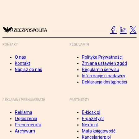
KONTAKT
REGULAMIN
O nas
Polityka Prywatności
Kontakt
Zmiana ustawień zgód
Napisz do nas
Regulamin serwisu
Informacje o nadawcy
Deklaracja dostępności
REKLAMA I PRENUMERATA
PARTNERZY
Reklama
E-kiosk.pl
Ogłoszenia
E-gazety.pl
Prenumerata
Nexto.pl
Archiwum
Mała księgowość
Kancelarierp.pl