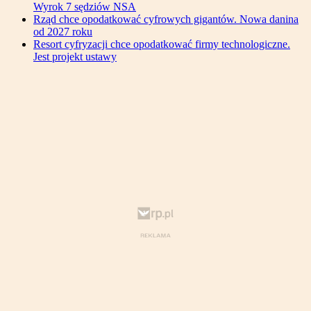
Wyrok 7 sędziów NSA
Rząd chce opodatkować cyfrowych gigantów. Nowa danina
od 2027 roku
Resort cyfryzacji chce opodatkować firmy technologiczne.
Jest projekt ustawy