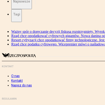
Najnowsze
Tagi
Ważny spór o doręczanie decyzji fiskusa rozstrzygnięty. Wyr
Rząd chce opodatkować cyfrowych gigantów. Nowa danina od
Resort cyfryzacji chce opodatkować firmy technologiczne. Jest
Rząd chce podatku cyfrowego. Wicepremier mówi o naśladow
KONTAKT
O nas
Kontakt
Napisz do nas
REGULAMIN