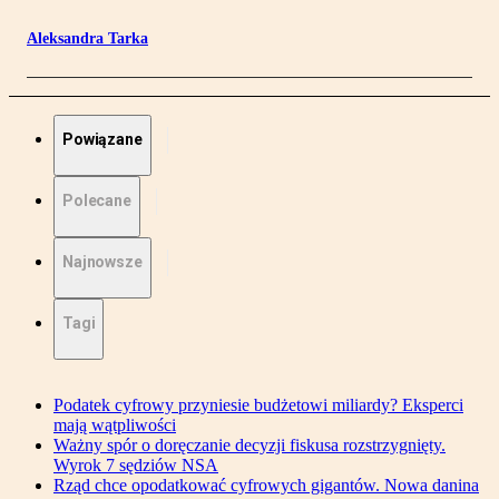
Aleksandra Tarka
Powiązane
Polecane
Najnowsze
Tagi
Podatek cyfrowy przyniesie budżetowi miliardy? Eksperci
mają wątpliwości
Ważny spór o doręczanie decyzji fiskusa rozstrzygnięty.
Wyrok 7 sędziów NSA
Rząd chce opodatkować cyfrowych gigantów. Nowa danina