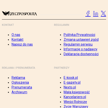
KONTAKT
REGULAMIN
O nas
Polityka Prywatności
Kontakt
Zmiana ustawień zgód
Napisz do nas
Regulamin serwisu
Informacje o nadawcy
Deklaracja dostępności
REKLAMA I PRENUMERATA
PARTNERZY
Reklama
E-kiosk.pl
Ogłoszenia
E-gazety.pl
Prenumerata
Nexto.pl
Archiwum
Mała księgowość
Kancelarierp.pl
Wieści Rolnicze
Życie Warszawy