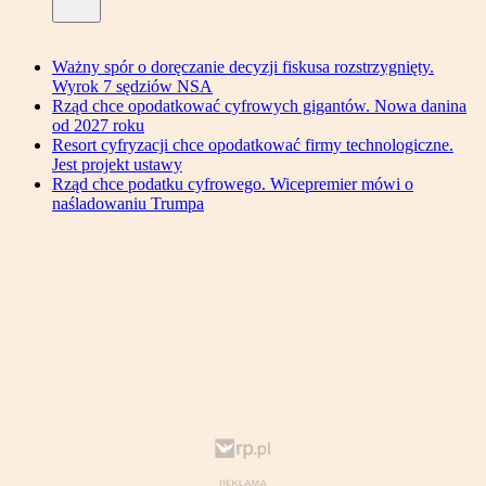
Ważny spór o doręczanie decyzji fiskusa rozstrzygnięty.
Wyrok 7 sędziów NSA
Rząd chce opodatkować cyfrowych gigantów. Nowa danina
od 2027 roku
Resort cyfryzacji chce opodatkować firmy technologiczne.
Jest projekt ustawy
Rząd chce podatku cyfrowego. Wicepremier mówi o
naśladowaniu Trumpa