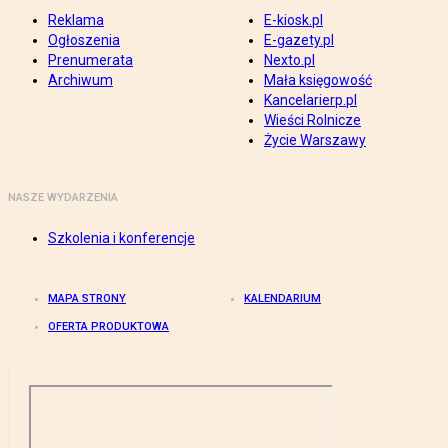
Reklama
E-kiosk.pl
Ogłoszenia
E-gazety.pl
Prenumerata
Nexto.pl
Archiwum
Mała księgowość
Kancelarierp.pl
Wieści Rolnicze
Życie Warszawy
NASZE WYDARZENIA
Szkolenia i konferencje
MAPA STRONY
KALENDARIUM
OFERTA PRODUKTOWA