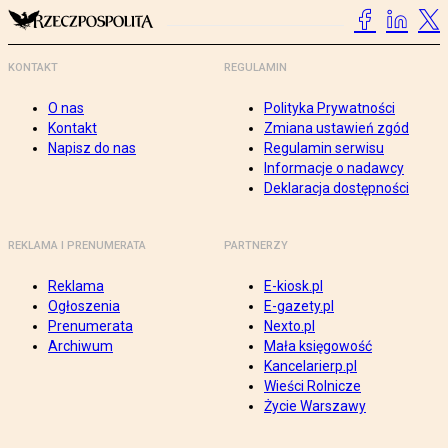
KONTAKT
REGULAMIN
O nas
Polityka Prywatności
Kontakt
Zmiana ustawień zgód
Napisz do nas
Regulamin serwisu
Informacje o nadawcy
Deklaracja dostępności
REKLAMA I PRENUMERATA
PARTNERZY
Reklama
E-kiosk.pl
Ogłoszenia
E-gazety.pl
Prenumerata
Nexto.pl
Archiwum
Mała księgowość
Kancelarierp.pl
Wieści Rolnicze
Życie Warszawy