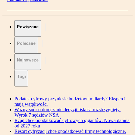
Powiązane
Polecane
Najnowsze
Tagi
Podatek cyfrowy przyniesie budżetowi miliardy? Eksperci
mają wątpliwości
Ważny spór o doręczanie decyzji fiskusa rozstrzygnięty.
Wyrok 7 sędziów NSA
Rząd chce opodatkować cyfrowych gigantów. Nowa danina
od 2027 roku
Resort cyfryzacji chce opodatkować firmy technologiczne.