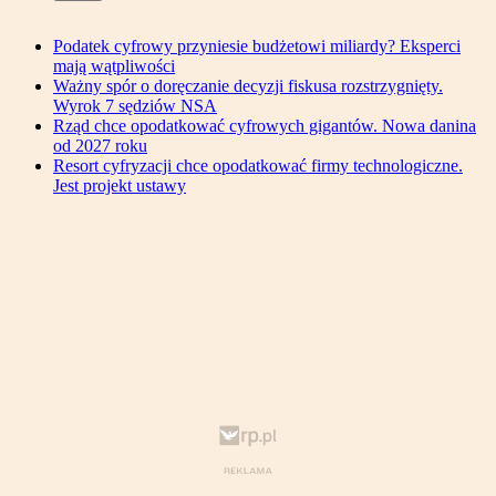
Podatek cyfrowy przyniesie budżetowi miliardy? Eksperci
mają wątpliwości
Ważny spór o doręczanie decyzji fiskusa rozstrzygnięty.
Wyrok 7 sędziów NSA
Rząd chce opodatkować cyfrowych gigantów. Nowa danina
od 2027 roku
Resort cyfryzacji chce opodatkować firmy technologiczne.
Jest projekt ustawy