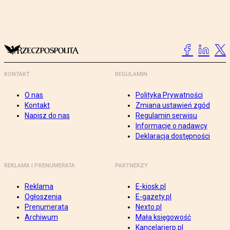
KONTAKT
REGULAMIN
O nas
Polityka Prywatności
Kontakt
Zmiana ustawień zgód
Napisz do nas
Regulamin serwisu
Informacje o nadawcy
Deklaracja dostępności
REKLAMA I PRENUMERATA
PARTNERZY
Reklama
E-kiosk.pl
Ogłoszenia
E-gazety.pl
Prenumerata
Nexto.pl
Archiwum
Mała księgowość
Kancelarierp.pl