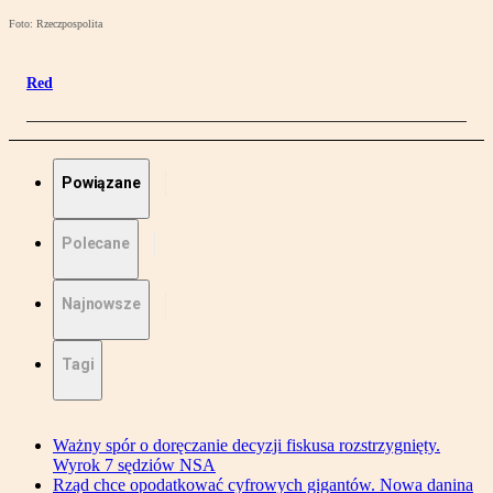
Foto: Rzeczpospolita
Red
Powiązane
Polecane
Najnowsze
Tagi
Ważny spór o doręczanie decyzji fiskusa rozstrzygnięty.
Wyrok 7 sędziów NSA
Rząd chce opodatkować cyfrowych gigantów. Nowa danina