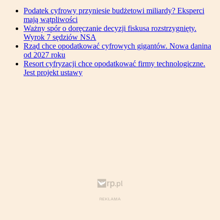
Podatek cyfrowy przyniesie budżetowi miliardy? Eksperci
mają wątpliwości
Ważny spór o doręczanie decyzji fiskusa rozstrzygnięty.
Wyrok 7 sędziów NSA
Rząd chce opodatkować cyfrowych gigantów. Nowa danina
od 2027 roku
Resort cyfryzacji chce opodatkować firmy technologiczne.
Jest projekt ustawy