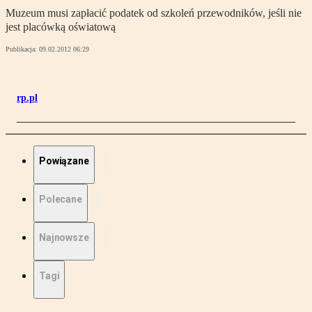
Muzeum musi zapłacić podatek od szkoleń przewodników, jeśli nie
jest placówką oświatową
Publikacja:
09.02.2012 06:29
rp.pl
Powiązane
Polecane
Najnowsze
Tagi