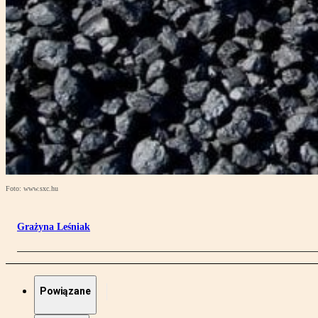
Foto: www.sxc.hu
Grażyna Leśniak
Powiązane