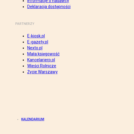
Informacje o nadawcy
Deklaracja dostępności
PARTNERZY
E-kiosk.pl
E-gazety.pl
Nexto.pl
Mała księgowość
Kancelarierp.pl
Wieści Rolnicze
Życie Warszawy
KALENDARIUM