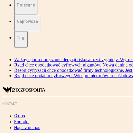
Polecane
Najnowsze
Tagi
Ważny spór o doręczanie decyzji fiskusa rozstrzygnięty. Wyr
Rząd chce opodatkować cyfrowych gigantów. Nowa danina od
Resort cyfryzacji chce opodatkować firmy technologiczne. Jest
Rząd chce podatku cyfrowego. Wicepremier mówi o naśladow
KONTAKT
O nas
Kontakt
Napisz do nas