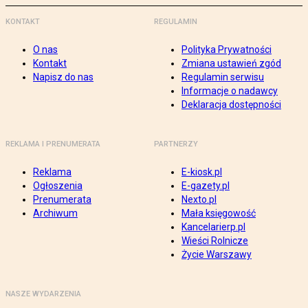
KONTAKT
REGULAMIN
O nas
Polityka Prywatności
Kontakt
Zmiana ustawień zgód
Napisz do nas
Regulamin serwisu
Informacje o nadawcy
Deklaracja dostępności
REKLAMA I PRENUMERATA
PARTNERZY
Reklama
E-kiosk.pl
Ogłoszenia
E-gazety.pl
Prenumerata
Nexto.pl
Archiwum
Mała księgowość
Kancelarierp.pl
Wieści Rolnicze
Życie Warszawy
NASZE WYDARZENIA