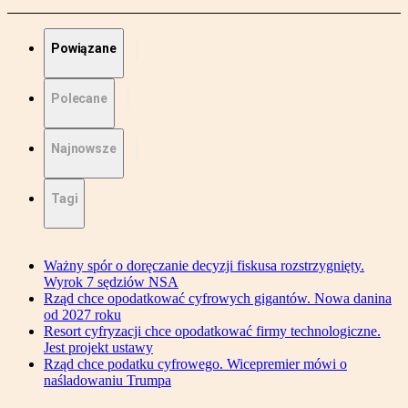
Powiązane
Polecane
Najnowsze
Tagi
Ważny spór o doręczanie decyzji fiskusa rozstrzygnięty.
Wyrok 7 sędziów NSA
Rząd chce opodatkować cyfrowych gigantów. Nowa danina
od 2027 roku
Resort cyfryzacji chce opodatkować firmy technologiczne.
Jest projekt ustawy
Rząd chce podatku cyfrowego. Wicepremier mówi o
naśladowaniu Trumpa