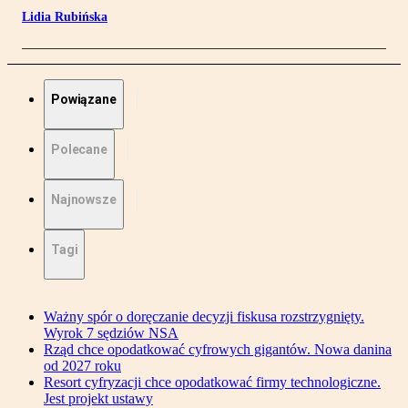
Lidia Rubińska
Powiązane
Polecane
Najnowsze
Tagi
Ważny spór o doręczanie decyzji fiskusa rozstrzygnięty.
Wyrok 7 sędziów NSA
Rząd chce opodatkować cyfrowych gigantów. Nowa danina
od 2027 roku
Resort cyfryzacji chce opodatkować firmy technologiczne.
Jest projekt ustawy