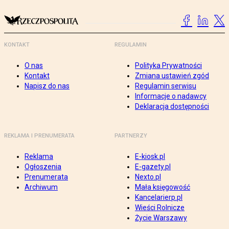
KONTAKT
REGULAMIN
O nas
Polityka Prywatności
Kontakt
Zmiana ustawień zgód
Napisz do nas
Regulamin serwisu
Informacje o nadawcy
Deklaracja dostępności
REKLAMA I PRENUMERATA
PARTNERZY
Reklama
E-kiosk.pl
Ogłoszenia
E-gazety.pl
Prenumerata
Nexto.pl
Archiwum
Mała księgowość
Kancelarierp.pl
Wieści Rolnicze
Życie Warszawy