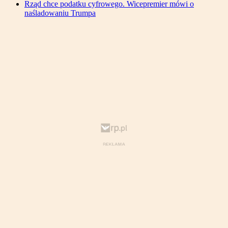
Rząd chce podatku cyfrowego. Wicepremier mówi o
naśladowaniu Trumpa