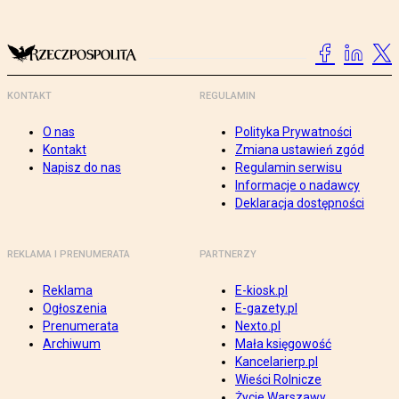
KONTAKT
REGULAMIN
O nas
Polityka Prywatności
Kontakt
Zmiana ustawień zgód
Napisz do nas
Regulamin serwisu
Informacje o nadawcy
Deklaracja dostępności
REKLAMA I PRENUMERATA
PARTNERZY
Reklama
E-kiosk.pl
Ogłoszenia
E-gazety.pl
Prenumerata
Nexto.pl
Archiwum
Mała księgowość
Kancelarierp.pl
Wieści Rolnicze
Życie Warszawy