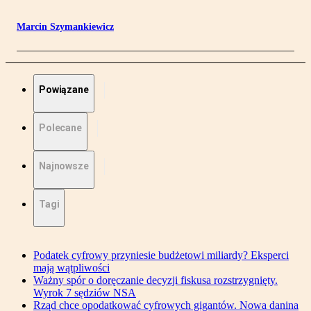
Marcin Szymankiewicz
Powiązane
Polecane
Najnowsze
Tagi
Podatek cyfrowy przyniesie budżetowi miliardy? Eksperci
mają wątpliwości
Ważny spór o doręczanie decyzji fiskusa rozstrzygnięty.
Wyrok 7 sędziów NSA
Rząd chce opodatkować cyfrowych gigantów. Nowa danina