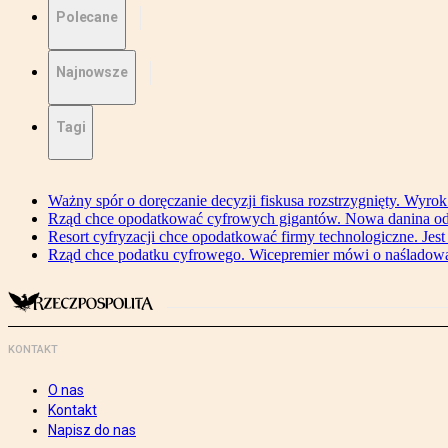
Polecane
Najnowsze
Tagi
Ważny spór o doręczanie decyzji fiskusa rozstrzygnięty. Wyr
Rząd chce opodatkować cyfrowych gigantów. Nowa danina od
Resort cyfryzacji chce opodatkować firmy technologiczne. Jest
Rząd chce podatku cyfrowego. Wicepremier mówi o naśladow
KONTAKT
O nas
Kontakt
Napisz do nas