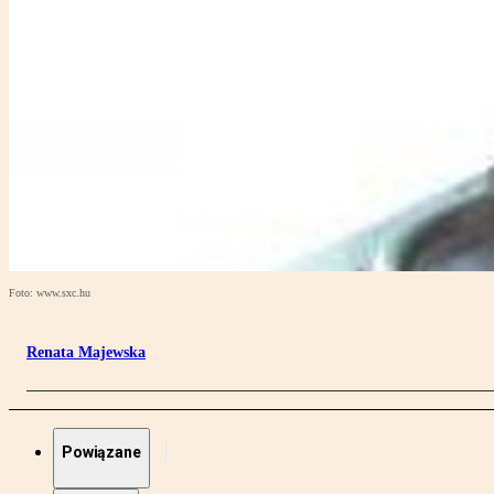
Foto: www.sxc.hu
Renata Majewska
Powiązane