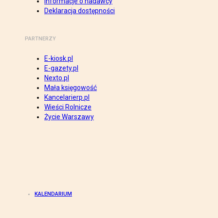
Informacje o nadawcy
Deklaracja dostępności
PARTNERZY
E-kiosk.pl
E-gazety.pl
Nexto.pl
Mała księgowość
Kancelarierp.pl
Wieści Rolnicze
Życie Warszawy
KALENDARIUM