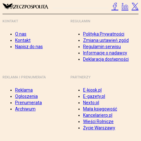
KONTAKT
REGULAMIN
O nas
Polityka Prywatności
Kontakt
Zmiana ustawień zgód
Napisz do nas
Regulamin serwisu
Informacje o nadawcy
Deklaracja dostępności
REKLAMA I PRENUMERATA
PARTNERZY
Reklama
E-kiosk.pl
Ogłoszenia
E-gazety.pl
Prenumerata
Nexto.pl
Archiwum
Mała księgowość
Kancelarierp.pl
Wieści Rolnicze
Życie Warszawy