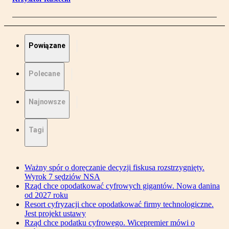
Powiązane
Polecane
Najnowsze
Tagi
Ważny spór o doręczanie decyzji fiskusa rozstrzygnięty.
Wyrok 7 sędziów NSA
Rząd chce opodatkować cyfrowych gigantów. Nowa danina
od 2027 roku
Resort cyfryzacji chce opodatkować firmy technologiczne.
Jest projekt ustawy
Rząd chce podatku cyfrowego. Wicepremier mówi o