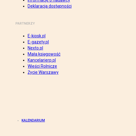
Informacje o nadawcy
Deklaracja dostępności
PARTNERZY
E-kiosk.pl
E-gazety.pl
Nexto.pl
Mała księgowość
Kancelarierp.pl
Wieści Rolnicze
Życie Warszawy
KALENDARIUM