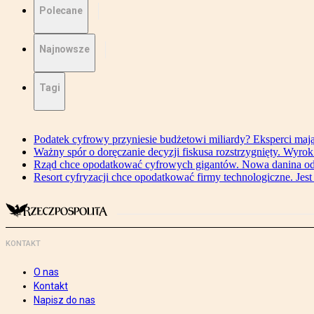
Polecane
Najnowsze
Tagi
Podatek cyfrowy przyniesie budżetowi miliardy? Eksperci maj
Ważny spór o doręczanie decyzji fiskusa rozstrzygnięty. Wyr
Rząd chce opodatkować cyfrowych gigantów. Nowa danina od
Resort cyfryzacji chce opodatkować firmy technologiczne. Jest
KONTAKT
O nas
Kontakt
Napisz do nas