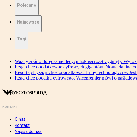
Polecane
Najnowsze
Tagi
Ważny spór o doręczanie decyzji fiskusa rozstrzygnięty. Wyr
Rząd chce opodatkować cyfrowych gigantów. Nowa danina od
Resort cyfryzacji chce opodatkować firmy technologiczne. Jest
Rząd chce podatku cyfrowego. Wicepremier mówi o naśladow
KONTAKT
O nas
Kontakt
Napisz do nas