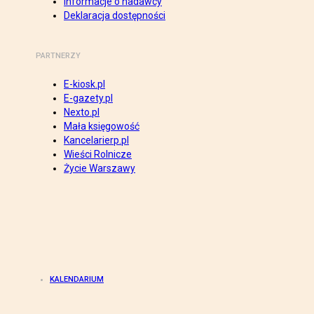
Informacje o nadawcy
Deklaracja dostępności
PARTNERZY
E-kiosk.pl
E-gazety.pl
Nexto.pl
Mała księgowość
Kancelarierp.pl
Wieści Rolnicze
Życie Warszawy
KALENDARIUM