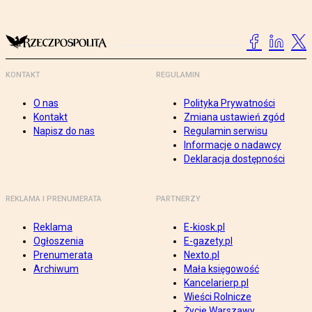
KONTAKT
REGULAMIN
O nas
Polityka Prywatności
Kontakt
Zmiana ustawień zgód
Napisz do nas
Regulamin serwisu
Informacje o nadawcy
Deklaracja dostępności
REKLAMA I PRENUMERATA
PARTNERZY
Reklama
E-kiosk.pl
Ogłoszenia
E-gazety.pl
Prenumerata
Nexto.pl
Archiwum
Mała księgowość
Kancelarierp.pl
Wieści Rolnicze
Życie Warszawy