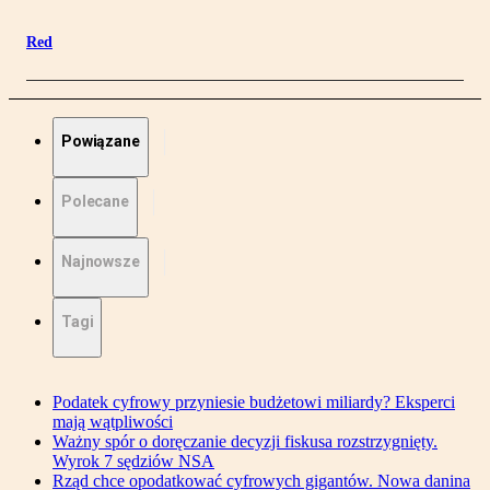
Red
Powiązane
Polecane
Najnowsze
Tagi
Podatek cyfrowy przyniesie budżetowi miliardy? Eksperci
mają wątpliwości
Ważny spór o doręczanie decyzji fiskusa rozstrzygnięty.
Wyrok 7 sędziów NSA
Rząd chce opodatkować cyfrowych gigantów. Nowa danina